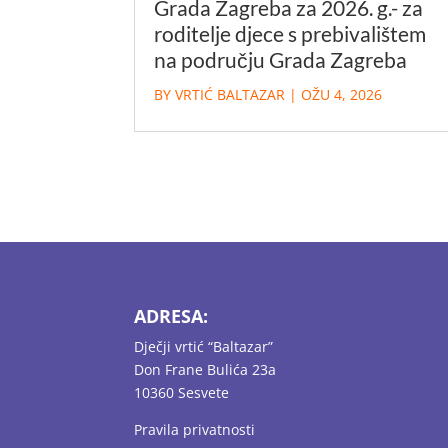
Grada Zagreba za 2026. g.- za
roditelje djece s prebivalištem
na području Grada Zagreba
BY
VRTIĆ BALTAZAR
|
OŽU 4, 2026
ADRESA:
Dječji vrtić “Baltazar”
Don Frane Bulića 23a
10360 Sesvete
Pravila privatnosti