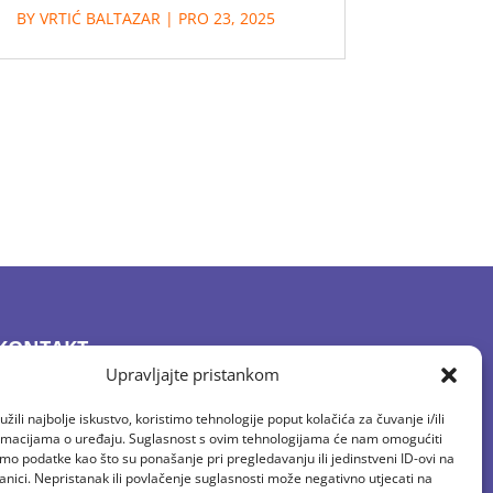
BY
VRTIĆ BALTAZAR
|
PRO 23, 2025
KONTAKT
Upravljajte pristankom
E-mail: vrtic.baltazar@gmail.com
Tel: 01 2058 594
žili najbolje iskustvo, koristimo tehnologije poput kolačića za čuvanje i/ili
Fax: 01/ 4100 444
ormacijama o uređaju. Suglasnost s ovim tehnologijama će nam omogućiti
o podatke kao što su ponašanje pri pregledavanju ili jedinstveni ID-ovi na
anici. Nepristanak ili povlačenje suglasnosti može negativno utjecati na