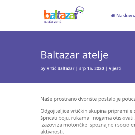
Naslovn
Baltazar atelje
by
Vrtić Baltazar
|
srp 15, 2020
|
Vijesti
Naše prostrano dvorište postalo je potica
Odgojiteljice vrtićkih skupina pripremile s
špricati boju, rukama i nogama otiskivati, p
izazovi za motoričke, spoznajne i socio-e
aktivnosti.