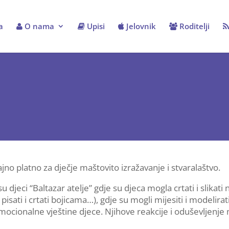
a
O nama
Upisi
Jelovnik
Roditelji
jno platno za dječje maštovito izražavanje i stvaralaštvo.
u djeci “Baltazar atelje” gdje su djeca mogla crtati i slikati 
isati i crtati bojicama…), gdje su mogli mijesiti i modelirati, 
mocionalne vještine djece. Njihove reakcije i oduševljenje 