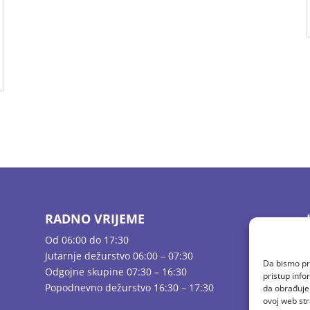
RADNO VRIJEME
Od 06:00 do 17:30
Jutarnje dežurstvo 06:00 – 07:30
Da bismo pru
Odgojne skupine 07:30 – 16:30
pristup inf
Popodnevno dežurstvo 16:30 – 17:30
da obrađujem
ovoj web str