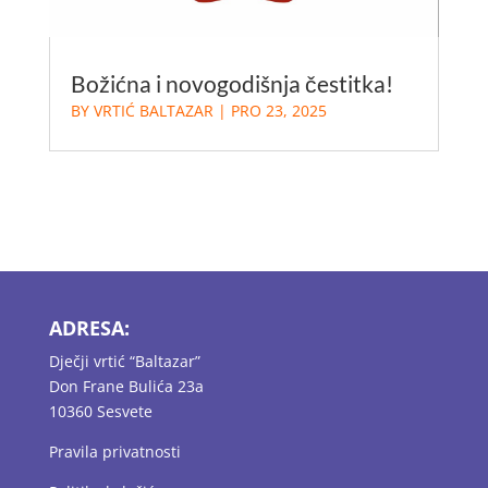
Božićna i novogodišnja čestitka!
BY
VRTIĆ BALTAZAR
|
PRO 23, 2025
ADRESA:
Dječji vrtić “Baltazar”
Don Frane Bulića 23a
10360 Sesvete
Pravila privatnosti