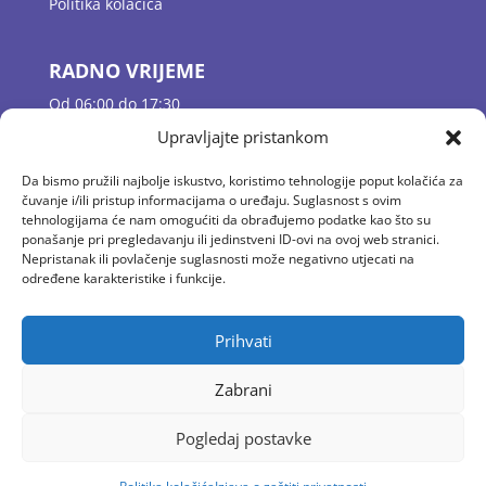
Politika kolačića
RADNO VRIJEME
Od 06:00 do 17:30
Jutarnje dežurstvo 06:00 – 07:30
Upravljajte pristankom
Odgojne skupine 07:30 – 16:30
Popodnevno dežurstvo 16:30 – 17:30
Da bismo pružili najbolje iskustvo, koristimo tehnologije poput kolačića za
čuvanje i/ili pristup informacijama o uređaju. Suglasnost s ovim
tehnologijama će nam omogućiti da obrađujemo podatke kao što su
ponašanje pri pregledavanju ili jedinstveni ID-ovi na ovoj web stranici.
KONTAKT
Nepristanak ili povlačenje suglasnosti može negativno utjecati na
E-mail: vrtic.baltazar@gmail.com
određene karakteristike i funkcije.
Tel: 01 2058 594
Fax: 01/ 4100 444
Prihvati
Zabrani
Pogledaj postavke
© 2015 Vrtić Baltazar. Sva prava pridržana. Web by
Negactive