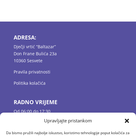
ADRESA:
Dječji vrtić “Baltazar”
Don Frane Bulića 23a
10360 Sesvete
Pravila privatnosti
Politika kolačića
RADNO VRIJEME
Od 06:00 do 17:30
Jutarnje dežurstvo 06:00 – 07:30
Upravljajte pristankom
Odgojne skupine 07:30 – 16:30
Popodnevno dežurstvo 16:30 – 17:30
Da bismo pružili najbolje iskustvo, koristimo tehnologije poput kolačića za