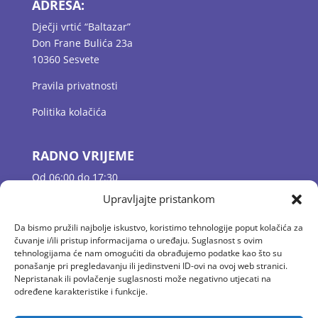
ADRESA:
Dječji vrtić “Baltazar”
Don Frane Bulića 23a
10360 Sesvete
Pravila privatnosti
Politika kolačića
RADNO VRIJEME
Od 06:00 do 17:30
Jutarnje dežurstvo 06:00 – 07:30
Upravljajte pristankom
Odgojne skupine 07:30 – 16:30
Popodnevno dežurstvo 16:30 – 17:30
Da bismo pružili najbolje iskustvo, koristimo tehnologije poput kolačića za
čuvanje i/ili pristup informacijama o uređaju. Suglasnost s ovim
tehnologijama će nam omogućiti da obrađujemo podatke kao što su
ponašanje pri pregledavanju ili jedinstveni ID-ovi na ovoj web stranici.
KONTAKT
Nepristanak ili povlačenje suglasnosti može negativno utjecati na
E-mail: vrtic.baltazar@gmail.com
određene karakteristike i funkcije.
Tel: 01 2058 594