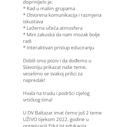
doprinijelo je:
* Rad u malim grupama
* Otvorena komunikacija i razmjena
iskustava
* Ležerna učeća atmosfera
* Mini zakuska da nam mozak bolje
radi
* Interaktivan pristup educiranju
Dobili smo poziv i da dođemo u
Slavoniju prikazat naše teme,
veselimo se svakoj prilici za
napredak!
Hvala na trudu i podršci cijelog
vrtićkog tima!
U DV Baltazar imat ćemo još 2 teme
UŽIVO tijekom 2022. godine u
organizaciji EduList edukacija,