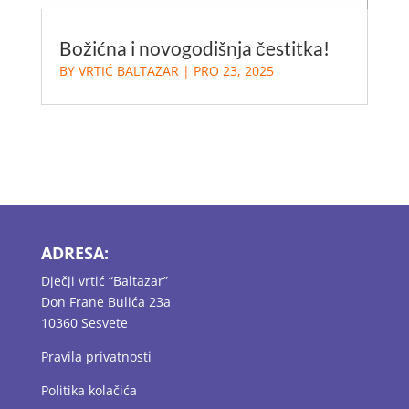
Božićna i novogodišnja čestitka!
BY
VRTIĆ BALTAZAR
|
PRO 23, 2025
ADRESA:
Dječji vrtić “Baltazar”
Don Frane Bulića 23a
10360 Sesvete
Pravila privatnosti
Politika kolačića