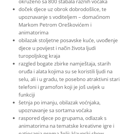
okruženo sa 800 stabala raznih voćaka
doček djece uz obrok dobrodošlice, te
upoznavanje s voditeljem – domaćinom
Markom Petrom Oreškovićem i
animatorima
obilazak stoljetne posavske kuće, uvođenje
djece u povijest i način života ljudi
turopoljskog kraja
razgled bogate zbirke namještaja, starih
oruđa i alata kojima su se koristili ljudi na
selu, ali i u gradu, te posebno atraktivni stari
telefoni i gramofon koji je još uvijek u
funkciji
šetnja po imanju, obilazak voćnjaka,
upoznavanje sa sortama voćaka
raspored djece po grupama, odlazak s
animatorima na tematske kreativne igre i
natjecanja prema želji: klaunski show,