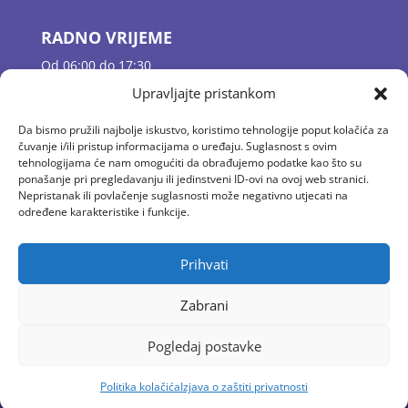
RADNO VRIJEME
Od 06:00 do 17:30
Jutarnje dežurstvo 06:00 – 07:30
Upravljajte pristankom
Odgojne skupine 07:30 – 16:30
Popodnevno dežurstvo 16:30 – 17:30
Da bismo pružili najbolje iskustvo, koristimo tehnologije poput kolačića za
čuvanje i/ili pristup informacijama o uređaju. Suglasnost s ovim
tehnologijama će nam omogućiti da obrađujemo podatke kao što su
ponašanje pri pregledavanju ili jedinstveni ID-ovi na ovoj web stranici.
KONTAKT
Nepristanak ili povlačenje suglasnosti može negativno utjecati na
E-mail: vrtic.baltazar@gmail.com
određene karakteristike i funkcije.
Tel: 01 2058 594
Fax: 01/ 4100 444
Prihvati
Zabrani
Pogledaj postavke
© 2015 Vrtić Baltazar. Sva prava pridržana. Web by
Negactive
Politika kolačića
Izjava o zaštiti privatnosti