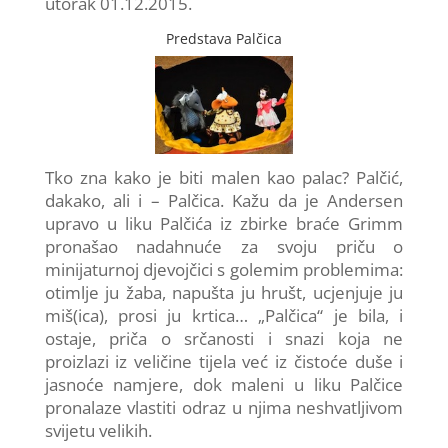
utorak 01.12.2015.
Predstava Palčica
Tko zna kako je biti malen kao palac? Palčić,
dakako, ali i – Palčica. Kažu da je Andersen
upravo u liku Palčića iz zbirke braće Grimm
pronašao nadahnuće za svoju priču o
minijaturnoj djevojčici s golemim problemima:
otimlje ju žaba, napušta ju hrušt, ucjenjuje ju
miš(ica), prosi ju krtica… „Palčica“ je bila, i
ostaje, priča o srčanosti i snazi koja ne
proizlazi iz veličine tijela već iz čistoće duše i
jasnoće namjere, dok maleni u liku Palčice
pronalaze vlastiti odraz u njima neshvatljivom
svijetu velikih.