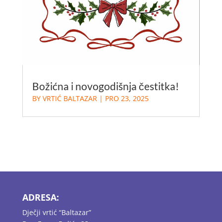
Božićna i novogodišnja čestitka!
BY
VRTIĆ BALTAZAR
|
PRO 23, 2025
ADRESA:
Dječji vrtić “Baltazar”