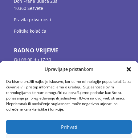
Don Frane Bulića 23a
10360 Sesvete
Pravila privatnosti
Politika kolačića
RADNO VRIJEME
Od 06:00 do 17:30
Jutarnje dežurstvo 06:00 – 07:30
Upravljajte pristankom
Odgojne skupine 07:30 – 16:30
Popodnevno dežurstvo 16:30 – 17:30
Da bismo pružili najbolje iskustvo, koristimo tehnologije poput kolačića za
čuvanje i/ili pristup informacijama o uređaju. Suglasnost s ovim
tehnologijama će nam omogućiti da obrađujemo podatke kao što su
ponašanje pri pregledavanju ili jedinstveni ID-ovi na ovoj web stranici.
KONTAKT
Nepristanak ili povlačenje suglasnosti može negativno utjecati na
E-mail: vrtic.baltazar@gmail.com
određene karakteristike i funkcije.
Tel: 01 2058 594
Fax: 01/ 4100 444
Prihvati