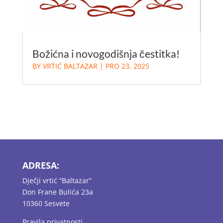
Božićna i novogodišnja čestitka!
BY
VRTIĆ BALTAZAR
|
PRO 23, 2025
ADRESA:
Dječji vrtić “Baltazar”
Don Frane Bulića 23a
10360 Sesvete
Pravila privatnosti