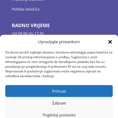
Politika kolačića
RADNO VRIJEME
Od 06:00 do 17:30
Jutarnje dežurstvo 06:00 – 07:30
Upravljajte pristankom
Odgojne skupine 07:30 – 16:30
Popodnevno dežurstvo 16:30 – 17:30
Da bismo pružili najbolje iskustvo, koristimo tehnologije poput kolačića za
čuvanje i/ili pristup informacijama o uređaju. Suglasnost s ovim
tehnologijama će nam omogućiti da obrađujemo podatke kao što su
ponašanje pri pregledavanju ili jedinstveni ID-ovi na ovoj web stranici.
KONTAKT
Nepristanak ili povlačenje suglasnosti može negativno utjecati na
E-mail: vrtic.baltazar@gmail.com
određene karakteristike i funkcije.
Tel: 01 2058 594
Fax: 01/ 4100 444
Prihvati
Zabrani
Pogledaj postavke