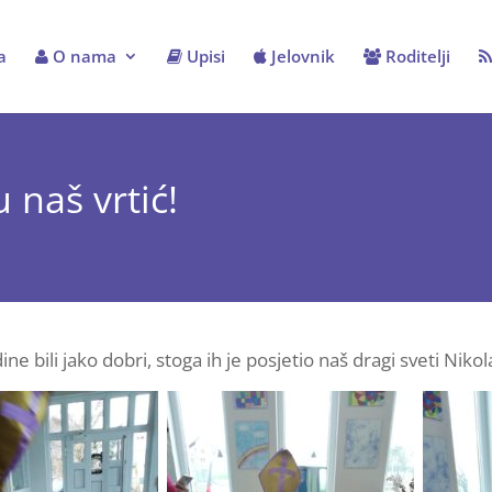
a
O nama
Upisi
Jelovnik
Roditelji
u naš vrtić!
godine bili jako dobri, stoga ih je posjetio naš dragi sveti N