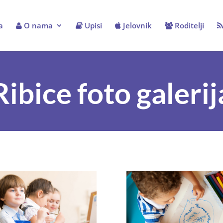
a
O nama
Upisi
Jelovnik
Roditelji
Ribice foto galerij