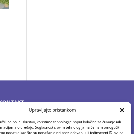
KONTAKT
Upravljajte pristankom
E-mail: vrtic.baltazar@gmail.com
Tel: 01 2058 594
žili najbolje iskustvo, koristimo tehnologije poput kolačića za čuvanje i/ili
Fax: 01/ 4100 444
ormacijama o uređaju. Suglasnost s ovim tehnologijama će nam omogućiti
o podatke kao što su ponašanje pri pregledavanju ili jedinstveni ID-ovi na