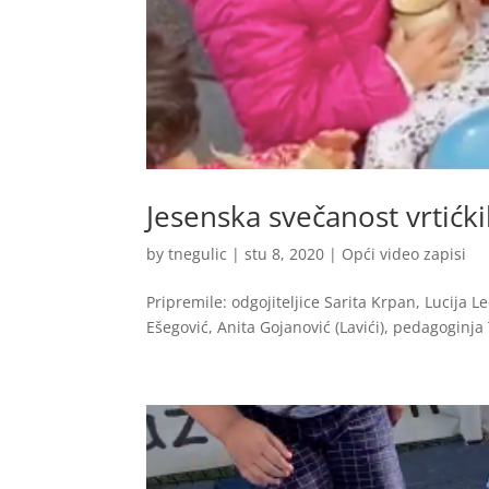
Jesenska svečanost vrtićk
by
tnegulic
|
stu 8, 2020
|
Opći video zapisi
Pripremile: odgojiteljice Sarita Krpan, Lucija L
Ešegović, Anita Gojanović (Lavići), pedagoginja 