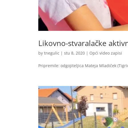
Likovno-stvaralačke aktivn
by
tnegulic
|
stu 8, 2020
|
Opći video zapisi
Pripremile: odgojiteljica Mateja Mladiček (Tigrići