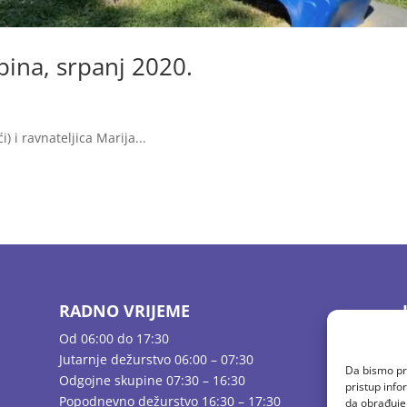
pina, srpanj 2020.
) i ravnateljica Marija...
RADNO VRIJEME
Od 06:00 do 17:30
Jutarnje dežurstvo 06:00 – 07:30
Da bismo pru
Odgojne skupine 07:30 – 16:30
pristup inf
Popodnevno dežurstvo 16:30 – 17:30
da obrađujem