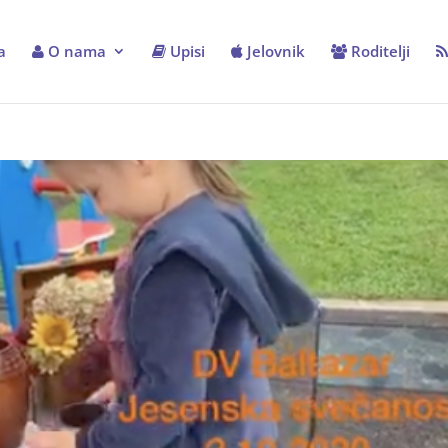
a
O nama
Upisi
Jelovnik
Roditelji