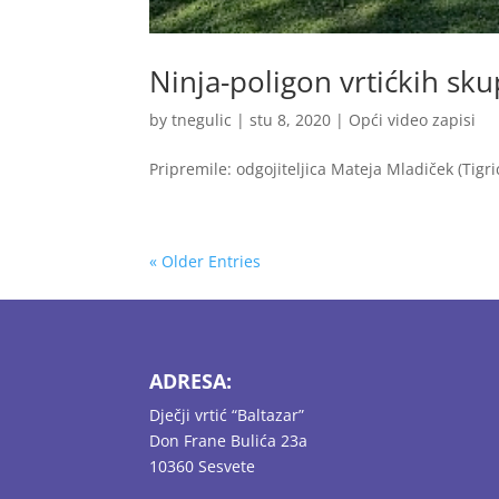
Ninja-poligon vrtićkih sku
by
tnegulic
|
stu 8, 2020
|
Opći video zapisi
Pripremile: odgojiteljica Mateja Mladiček (Tigrići
« Older Entries
ADRESA:
Dječji vrtić “Baltazar”
Don Frane Bulića 23a
10360 Sesvete