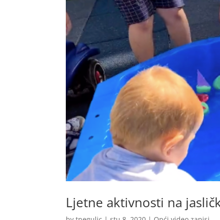
Ljetne aktivnosti na jaslič
by
tnegulic
|
stu 8, 2020
|
Opći video zapisi