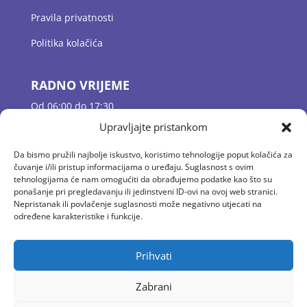
Pravila privatnosti
Politika kolačića
RADNO VRIJEME
Od 06:00 do 17:30
Jutarnje dežurstvo 06:00 – 07:30
Upravljajte pristankom
Odgojne skupine 07:30 – 16:30
Popodnevno dežurstvo 16:30 – 17:30
Da bismo pružili najbolje iskustvo, koristimo tehnologije poput kolačića za
čuvanje i/ili pristup informacijama o uređaju. Suglasnost s ovim
tehnologijama će nam omogućiti da obrađujemo podatke kao što su
ponašanje pri pregledavanju ili jedinstveni ID-ovi na ovoj web stranici.
KONTAKT
Nepristanak ili povlačenje suglasnosti može negativno utjecati na
E-mail: vrtic.baltazar@gmail.com
određene karakteristike i funkcije.
Tel: 01 2058 594
Fax: 01/ 4100 444
Prihvati
Zabrani