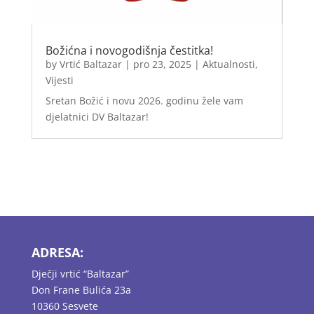
Božićna i novogodišnja čestitka!
by
Vrtić Baltazar
|
pro 23, 2025
|
Aktualnosti
,
Vijesti
Sretan Božić i novu 2026. godinu žele vam
djelatnici DV Baltazar!
ADRESA:
Dječji vrtić “Baltazar”
Don Frane Bulića 23a
10360 Sesvete