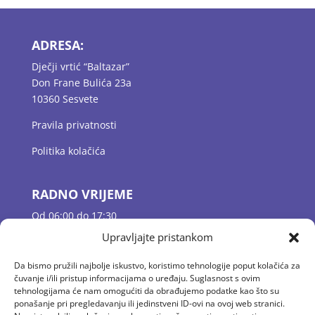
ADRESA:
Dječji vrtić “Baltazar”
Don Frane Bulića 23a
10360 Sesvete
Pravila privatnosti
Politika kolačića
RADNO VRIJEME
Od 06:00 do 17:30
Jutarnje dežurstvo 06:00 – 07:30
Upravljajte pristankom
Odgojne skupine 07:30 – 16:30
Popodnevno dežurstvo 16:30 – 17:30
Da bismo pružili najbolje iskustvo, koristimo tehnologije poput kolačića za
čuvanje i/ili pristup informacijama o uređaju. Suglasnost s ovim
tehnologijama će nam omogućiti da obrađujemo podatke kao što su
ponašanje pri pregledavanju ili jedinstveni ID-ovi na ovoj web stranici.
KONTAKT